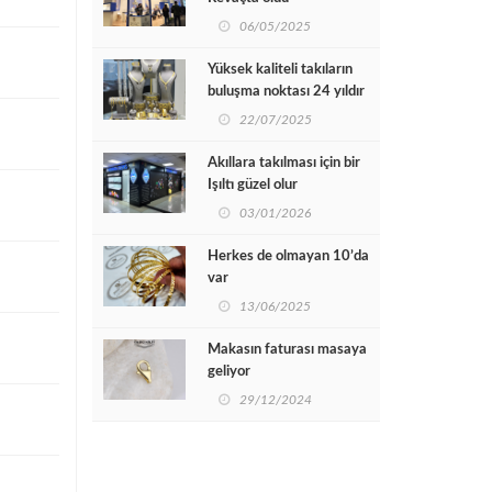
06/05/2025
Yüksek kaliteli takıların
buluşma noktası 24 yıldır
güven dolu yarınlara imza
22/07/2025
atmaya devam ediyor
Akıllara takılması için bir
Işıltı güzel olur
03/01/2026
Herkes de olmayan 10’da
var
13/06/2025
Makasın faturası masaya
geliyor
29/12/2024