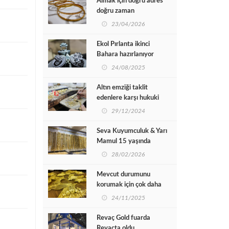
Almak için doğru adres
doğru zaman
23/04/2026
Ekol Pırlanta ikinci
Bahara hazırlanıyor
24/08/2025
Altın emziği taklit
edenlere karşı hukuki
mücadele tüm hızıyla
29/12/2024
devam ediyor
Seva Kuyumculuk & Yarı
Mamul 15 yaşında
28/02/2026
Mevcut durumunu
korumak için çok daha
fazla çaba gösterdi
24/11/2025
Revaç Gold fuarda
Revaçta oldu