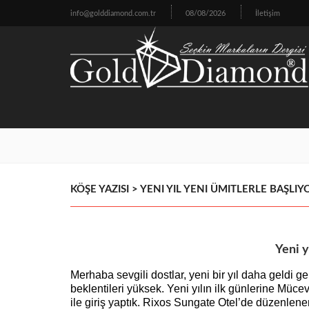
info@golddiamond.com.tr
08/08/2026
İletişim
KÖŞE YAZISI > YENI YIL YENI ÜMITLERLE BAŞLI
Yeni y
Merhaba sevgili dostlar, yeni bir yıl daha geldi ge
beklentileri yüksek. Yeni yılın ilk günlerine Müc
ile giriş yaptık. Rixos Sungate Otel’de düzenlenen