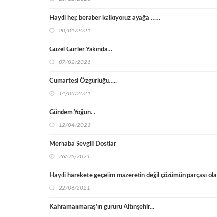
Haydi hep beraber kalkıyoruz ayağa ……
20/01/2021
Güzel Günler Yakında…
07/02/2021
Cumartesi Özgürlüğü…..
14/03/2021
Gündem Yoğun…
12/04/2021
Merhaba Sevgili Dostlar
26/05/2021
Haydi harekete geçelim mazeretin değil çözümün parçası ol
22/06/2021
Kahramanmaraş’ın gururu Altınşehir...