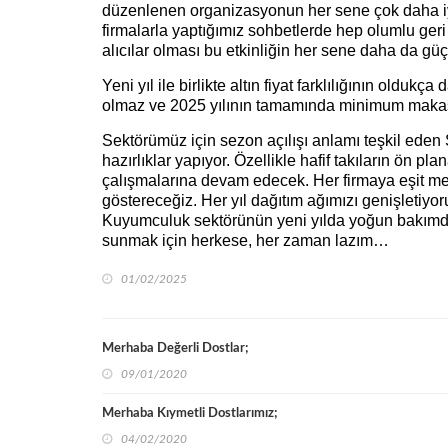
düzenlenen organizasyonun her sene çok daha iyi 
firmalarla yaptığımız sohbetlerde hep olumlu geri
alıcılar olması bu etkinliğin her sene daha da güç
Yeni yıl ile birlikte altın fiyat farklılığının oldu
olmaz ve 2025 yılının tamamında minimum makas,
Sektörümüz için sezon açılışı anlamı teşkil eden
hazırlıklar yapıyor. Özellikle hafif takıların ön pl
çalışmalarına devam edecek. Her firmaya eşit m
göstereceğiz. Her yıl dağıtım ağımızı genişletiyor
Kuyumculuk sektörünün yeni yılda yoğun bakımdan
sunmak için herkese, her zaman lazım…
01/02/2025
Merhaba Değerli Dostlar;
09/01/2020
Merhaba Kıymetli Dostlarımız;
04/02/2020