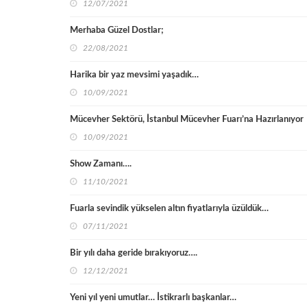
12/07/2021
Merhaba Güzel Dostlar;
22/08/2021
Harika bir yaz mevsimi yaşadık…
10/09/2021
Mücevher Sektörü, İstanbul Mücevher Fuarı’na Hazırlanıyor
10/09/2021
Show Zamanı….
11/10/2021
Fuarla sevindik yükselen altın fiyatlarıyla üzüldük…
07/11/2021
Bir yılı daha geride bırakıyoruz….
12/12/2021
Yeni yıl yeni umutlar… İstikrarlı başkanlar…