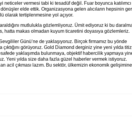
neticeler vermesi tabi ki tesadüf değil. Fuar boyunca katılımcı
 dönüşler elde ettik. Organizasyona gelen alıcıların hepsinin ge
lü olarak tertiplenmesine yol açıyor.
kça daraldığını mutlulukla gözlemliyoruz. Ümit ediyoruz ki bu daralm
 hatta makas olmadan kuyum ticaretini doyasıya gözlemleriz.
 Sevgililer Günü’ne de yaklaşıyoruz. Birçok firmamız bu yönde
ana çıktığını görüyoruz. Gold Diamond derginiz yine yeni yılda titiz
esafede yaklaşımda bulunmaya, objektif habercilik yapmaya yin
uz. Yeni yılda size daha fazla güzel haberler vermek istiyoruz.
 acil çıkması lazım. Bu sektör, ülkemizin ekonomik gelişimine