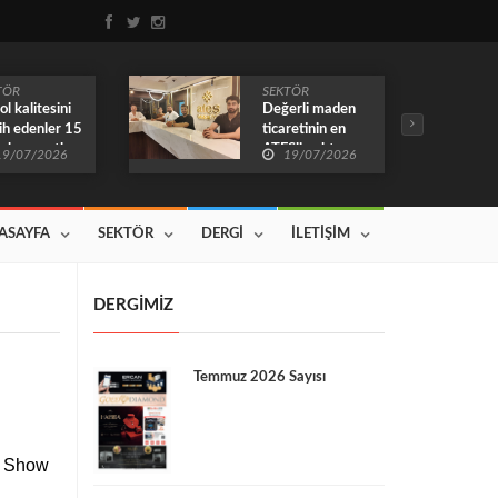
TÖR
SEKTÖR
ol kalitesini
Değerli maden
ih edenler 15
ticaretinin en
ır hep mutlu…
ATEŞli noktası
19/07/2026
19/07/2026
Yenilenen
yüzüyle
çalışmalarına
devam ediyor
ASAYFA
SEKTÖR
DERGİ
İLETİŞİM
DERGİMİZ
Temmuz 2026 Sayısı
ry Show