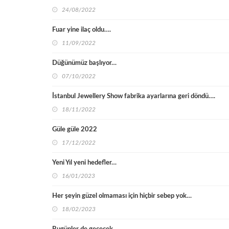
24/08/2022
Fuar yine ilaç oldu….
11/09/2022
Düğünümüz başlıyor…
07/10/2022
İstanbul Jewellery Show fabrika ayarlarına geri döndü….
18/11/2022
Güle güle 2022
17/12/2022
Yeni Yıl yeni hedefler…
16/01/2023
Her şeyin güzel olmaması için hiçbir sebep yok…
18/02/2023