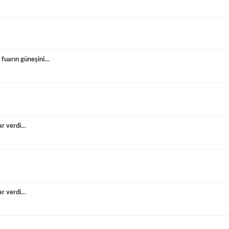
 fuarın güneşini…
ar verdi…
ar verdi…