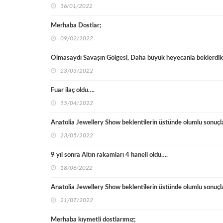
16/01/2022
Merhaba Dostlar;
09/02/2022
Olmasaydı Savaşın Gölgesi, Daha büyük heyecanla beklerdik
23/03/2022
Fuar ilaç oldu….
15/04/2022
Anatolia Jewellery Show beklentilerin üstünde olumlu sonuçl
23/05/2022
9 yıl sonra Altın rakamları 4 haneli oldu….
18/06/2022
Anatolia Jewellery Show beklentilerin üstünde olumlu sonuçl
21/07/2022
Merhaba kıymetli dostlarımız;