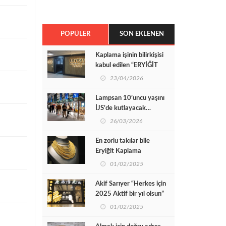
POPÜLER
SON EKLENEN
Kaplama işinin bilirkişisi
kabul edilen “ERYİĞİT
Kaplama” kalitesini kendi
23/04/2026
atölyenizde de
yaşayabilirsiniz
Lampsan 10’uncu yaşını
İJS’de kutlayacak…
26/03/2026
En zorlu takılar bile
Eryiğit Kaplama
atölyesinde Prensese
01/02/2025
dönüşür
Akif Sarıyer “Herkes için
2025 Aktif bir yıl olsun”
01/02/2025