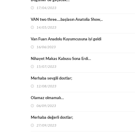
Bugünler de geçecek…
17/04/2023
VAN two three….başlasın Anatolia Show,..
14/05/2023
Van Fuarı Anadolu Kuyumcusuna iyi geldi
16/06/2023
Nihayet Makas Kabusu Sona Erdi…
15/07/2023
Merhaba sevgili dostlar;
12/08/2023
Olamaz olmamalı…
06/09/2023
Merhaba değerli dostlar;
27/09/2023