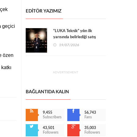
rçek
EDİTÖR YAZIMIZ
a geçici
“LUKA Teknik” yılın ilk
yarısında belirlediği satış
rakamını %100 yakalamayı
19/07/2026
başardı
e özen
 katkı
ADVERTISEMENT
BAĞLANTIDA KALIN
9,455
56,743
Subscribers
Fans
43,501
35,003
Followers
Followers