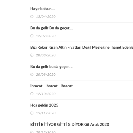
Hayırlı olsun….
15/04/2020
Bu da gelir Bu da geçer….
12/07/2020
Bizi Rekor Kıran Altın Fiyatları Değil Mesleğine İhanet Edenle
20/08/2020
Bu da gelir bu da geçer….
20/09/2020
İhracat…İhracat…İhracat…
12/10/2020
Hoş geldin 2025
15/11/2020
BİTTİ BİTİYOR GİTTİ GİDİYOR Git Artık 2020
20/12/2020