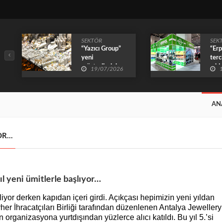
SEKTÖR
SEK
“Yazıcı Group”
“Erp
yeni
terc
müşterileriyle
yıld
19/07/2026
yılın ilk 6
ayındaki sektörel
durgunluğu pas
geçti
AN
YOR…
ıl yeni ümitlerle başlıyor…
liyor derken kapıdan içeri girdi. Açıkçası hepimizin yeni yıldan
evher İhracatçıları Birliği tarafından düzenlenen Antalya Jewelle
 organizasyona yurtdışından yüzlerce alıcı katıldı. Bu yıl 5.’si