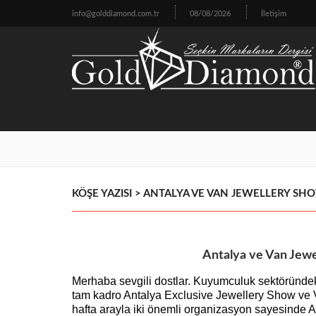
info@golddiamond.com.tr
08/08/2026
İletişim
KÖŞE YAZISI > ANTALYA VE VAN JEWELLERY 
Antalya ve Van Jew
Merhaba sevgili dostlar. Kuyumculuk sektöründeki
tam kadro Antalya Exclusive Jewellery Show ve Va
hafta arayla iki önemli organizasyon sayesinde