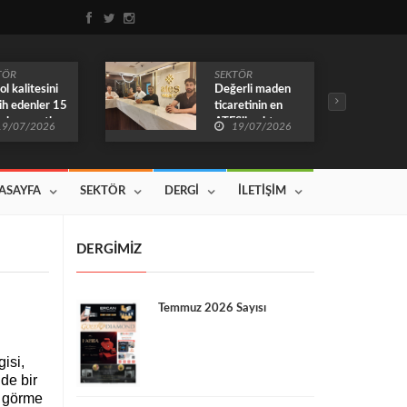
TÖR
SEKTÖR
ol kalitesini
Değerli maden
ih edenler 15
ticaretinin en
ır hep mutlu…
ATEŞli noktası
19/07/2026
19/07/2026
Yenilenen
yüzüyle
çalışmalarına
devam ediyor
ASAYFA
SEKTÖR
DERGİ
İLETİŞİM
DERGİMİZ
Temmuz 2026 Sayısı
isi,
de bir
n görme