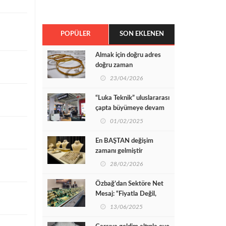
POPÜLER
SON EKLENEN
Almak için doğru adres
doğru zaman
23/04/2026
“Luka Teknik” uluslararası
çapta büyümeye devam
ediyor
01/02/2025
En BAŞTAN değişim
zamanı gelmiştir
28/02/2026
Özbağ’dan Sektöre Net
Mesaj: “Fiyatla Değil,
Kaliteyle Rekabet
13/06/2025
Ediyoruz”