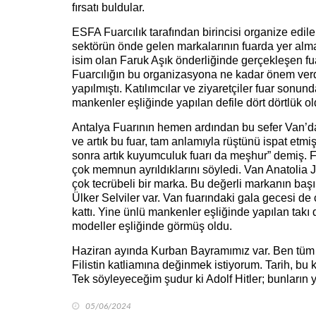
fırsatı buldular.
ESFA Fuarcılık tarafından birincisi organize edil
sektörün önde gelen markalarının fuarda yer almas
isim olan Faruk Aşık önderliğinde gerçekleşen fu
Fuarcılığın bu organizasyona ne kadar önem ver
yapılmıştı. Katılımcılar ve ziyaretçiler fuar sonu
mankenler eşliğinde yapılan defile dört dörtlük ol
Antalya Fuarının hemen ardından bu sefer Van’d
ve artık bu fuar, tam anlamıyla rüştünü ispat etmi
sonra artık kuyumculuk fuarı da meşhur” demiş. F
çok memnun ayrıldıklarını söyledi. Van Anatolia
çok tecrübeli bir marka. Bu değerli markanın başı
Ülker Selviler var. Van fuarındaki gala gecesi de
kattı. Yine ünlü mankenler eşliğinde yapılan takı
modeller eşliğinde görmüş oldu.
Haziran ayında Kurban Bayramımız var. Ben tüm 
Filistin katliamına değinmek istiyorum. Tarih, bu
Tek söyleyeceğim şudur ki Adolf Hitler; bunların
05/06/2024