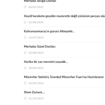
Merhaba Sevgili Dostlar
26/05/2021
Haydi harekete geçelim mazeretin değil çözümün parçası ol
22/06/2021
Kahramanmaraş’ın gururu Altınşehir...
12/07/2021
Merhaba Güzel Dostlar;
22/08/2021
Harika bir yaz mevsimi yaşadık…
10/09/2021
Mücevher Sektörü, İstanbul Mücevher Fuarı’na Hazırlanıyor
10/09/2021
Show Zamanı….
11/10/2021