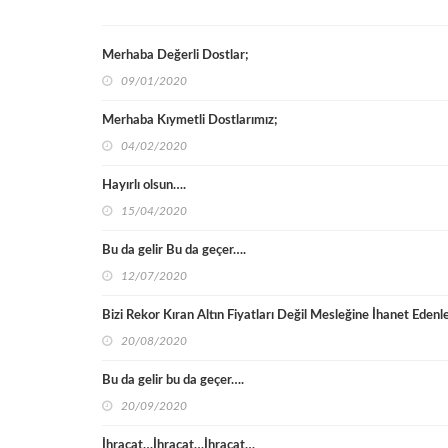
Merhaba Değerli Dostlar;
09/01/2020
Merhaba Kıymetli Dostlarımız;
04/02/2020
Hayırlı olsun….
15/04/2020
Bu da gelir Bu da geçer….
12/07/2020
Bizi Rekor Kıran Altın Fiyatları Değil Mesleğine İhanet Edenle
20/08/2020
Bu da gelir bu da geçer….
20/09/2020
İhracat…İhracat…İhracat…