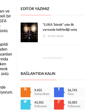
EDİTÖR YAZIMIZ
anı ve
eli bir
ESFA
“LUKA Teknik” yılın ilk
e
yarısında belirlediği satış
 ünlü
rakamını %100 yakalamayı
19/07/2026
başardı
pıldı
inden
fuardan
rında
ADVERTISEMENT
eken
 renk
 ünlü
BAĞLANTIDA KALIN
imde
9,455
56,743
diyorum.
Subscribers
Fans
43,501
35,003
Followers
Followers