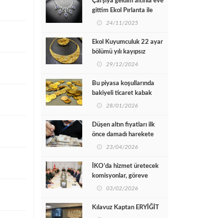
Çarşıya geldim altınla eve
gittim Ekol Pırlanta ile
24/11/2025
Ekol Kuyumculuk 22 ayar
bölümü yılı kayıpsız
kapatıyor
29/12/2024
Bu piyasa koşullarında
bakiyeli ticaret kabak
tadı veriyor
28/01/2026
Düşen altın fiyatları ilk
önce damadı harekete
geçirdi
23/04/2026
İKO’da hizmet üretecek
komisyonlar, göreve
başladı
03/02/2026
Kılavuz Kaptan ERYİĞİT