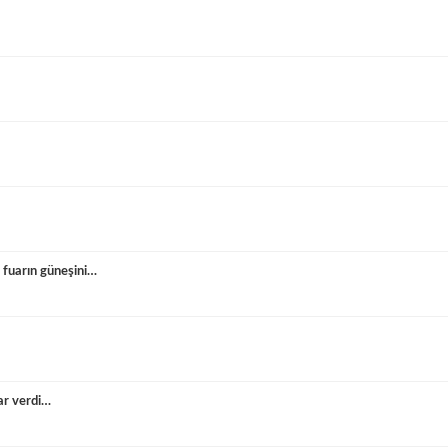
 fuarın güneşini…
ar verdi…