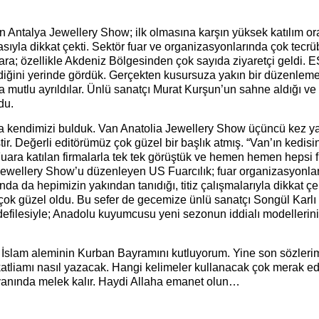
en Antalya Jewellery Show; ilk olmasına karşın yüksek katılım or
ıyla dikkat çekti. Sektör fuar ve organizasyonlarında çok tecrüb
ara; özellikle Akdeniz Bölgesinden çok sayıda ziyaretçi geldi. 
diğini yerinde gördük. Gerçekten kusursuza yakın bir düzenlem
nda mutlu ayrıldılar. Ünlü sanatçı Murat Kurşun’un sahne aldığı ve
du.
a kendimizi bulduk. Van Anatolia Jewellery Show üçüncü kez ya
ştir. Değerli editörümüz çok güzel bir başlık atmış. “Van’ın kedis
uara katılan firmalarla tek tek görüştük ve hemen hemen hepsi 
 Jewellery Show’u düzenleyen US Fuarcılık; fuar organizasyonla
nda da hepimizin yakından tanıdığı, titiz çalışmalarıyla dikkat ç
 çok güzel oldu. Bu sefer de gecemize ünlü sanatçı Songül Karlı
 defilesiyle; Anadolu kuyumcusu yeni sezonun iddialı modellerini
İslam aleminin Kurban Bayramını kutluyorum. Yine son sözler
 katliamı nasıl yazacak. Hangi kelimeler kullanacak çok merak e
 yanında melek kalır. Haydi Allaha emanet olun…