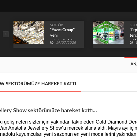
SEKTÖR
SEK
“Yazıcı Group”
“Erp
yeni
terc
müşterileriyle
yıld
19/07/2026
yılın ilk 6
ayındaki sektörel
durgunluğu pas
geçti
AN
SHOW SEKTÖRÜMÜZE HAREKET KATTI…
ellery Show sektörümüze hareket kattı…
 gelişmeleri sizler için yakından takip eden Gold Diamond Derg
n Anatolia Jewellery Show’u mercek altına aldı. Mayıs ayı için
 Anadolu kuyumcuları yeni sezonun en yeni modellerini yakında