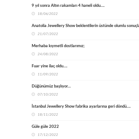
9 yıl sonra Altın rakamları 4 haneli oldu….
18/06/2022
Anatolia Jewellery Show beklentilerin üstünde olumlu sonuçl
21/07/2022
Merhaba kıymetli dostlarımız;
24/08/2022
Fuar yine ilaç oldu….
11/09/2022
Düğünümüz başlıyor…
07/10/2022
İstanbul Jewellery Show fabrika ayarlarına geri döndü….
18/11/2022
Güle güle 2022
17/12/2022