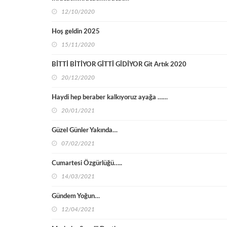
12/10/2020
Hoş geldin 2025
15/11/2020
BİTTİ BİTİYOR GİTTİ GİDİYOR Git Artık 2020
20/12/2020
Haydi hep beraber kalkıyoruz ayağa ……
20/01/2021
Güzel Günler Yakında…
07/02/2021
Cumartesi Özgürlüğü…..
14/03/2021
Gündem Yoğun…
12/04/2021