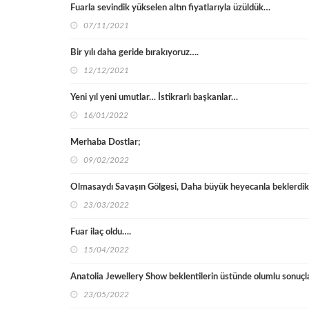
Fuarla sevindik yükselen altın fiyatlarıyla üzüldük…
07/11/2021
Bir yılı daha geride bırakıyoruz….
12/12/2021
Yeni yıl yeni umutlar… İstikrarlı başkanlar…
16/01/2022
Merhaba Dostlar;
09/02/2022
Olmasaydı Savaşın Gölgesi, Daha büyük heyecanla beklerdik
23/03/2022
Fuar ilaç oldu….
15/04/2022
Anatolia Jewellery Show beklentilerin üstünde olumlu sonuçl
23/05/2022