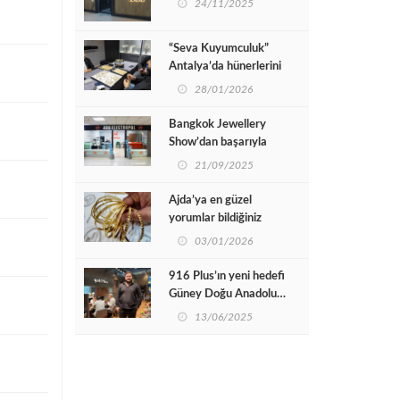
24/11/2025
“Seva Kuyumculuk”
Antalya’da hünerlerini
sergiledi…
28/01/2026
Bangkok Jewellery
Show’dan başarıyla
dönen ARN Electropol
21/09/2025
İJS’de yine kalabalıklara
ev sahipliği yapmaya
Ajda’ya en güzel
hazır
yorumlar bildiğiniz
ustadan
03/01/2026
916 Plus’ın yeni hedefi
Güney Doğu Anadolu…
13/06/2025