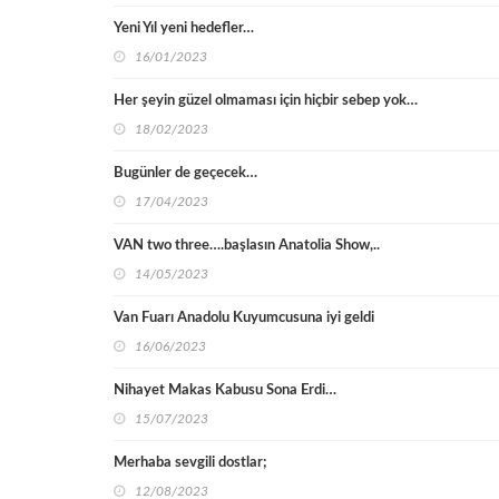
Yeni Yıl yeni hedefler…
16/01/2023
Her şeyin güzel olmaması için hiçbir sebep yok…
18/02/2023
Bugünler de geçecek…
17/04/2023
VAN two three….başlasın Anatolia Show,..
14/05/2023
Van Fuarı Anadolu Kuyumcusuna iyi geldi
16/06/2023
Nihayet Makas Kabusu Sona Erdi…
15/07/2023
Merhaba sevgili dostlar;
12/08/2023