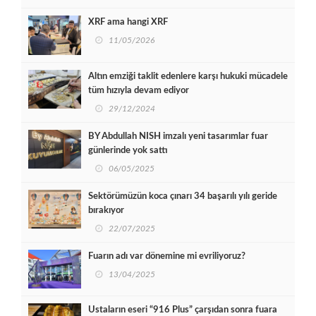
XRF ama hangi XRF
11/05/2026
Altın emziği taklit edenlere karşı hukuki mücadele
tüm hızıyla devam ediyor
29/12/2024
BY Abdullah NISH imzalı yeni tasarımlar fuar
günlerinde yok sattı
06/05/2025
Sektörümüzün koca çınarı 34 başarılı yılı geride
bırakıyor
22/07/2025
Fuarın adı var dönemine mi evriliyoruz?
13/04/2025
Ustaların eseri “916 Plus” çarşıdan sonra fuara