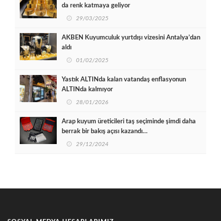
da renk katmaya geliyor
29/03/2025
AKBEN Kuyumculuk yurtdışı vizesini Antalya’dan
aldı
01/02/2025
Yastık ALTINda kalan vatandaş enflasyonun
ALTINda kalmıyor
28/01/2026
Arap kuyum üreticileri taş seçiminde şimdi daha
berrak bir bakış açısı kazandı…
29/12/2024