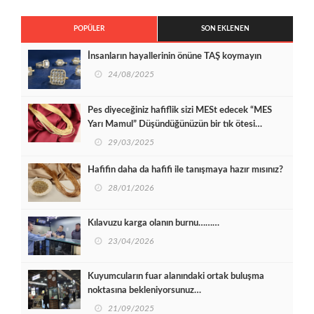
POPÜLER
SON EKLENEN
İnsanların hayallerinin önüne TAŞ koymayın
24/08/2025
Pes diyeceğiniz hafiflik sizi MESt edecek “MES
Yarı Mamul” Düşündüğünüzün bir tık ötesi…
29/03/2025
Hafifin daha da hafifi ile tanışmaya hazır mısınız?
28/01/2026
Kılavuzu karga olanın burnu………
23/04/2026
Kuyumcuların fuar alanındaki ortak buluşma
noktasına bekleniyorsunuz…
21/09/2025