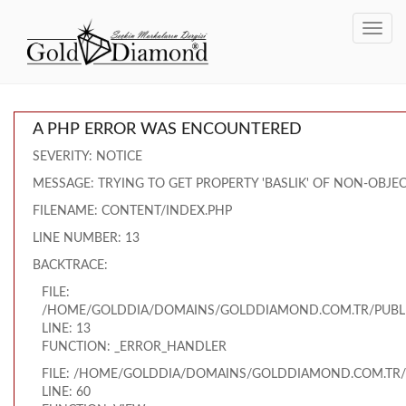
Toggl
navig
A PHP ERROR WAS ENCOUNTERED
SEVERITY: NOTICE
MESSAGE: TRYING TO GET PROPERTY 'BASLIK' OF NON-OBJE
FILENAME: CONTENT/INDEX.PHP
LINE NUMBER: 13
BACKTRACE:
FILE:
/HOME/GOLDDIA/DOMAINS/GOLDDIAMOND.COM.TR/PUBLI
LINE: 13
FUNCTION: _ERROR_HANDLER
FILE: /HOME/GOLDDIA/DOMAINS/GOLDDIAMOND.COM.TR/
LINE: 60