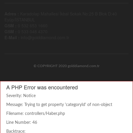
Adres :
Karadolap Mahallesi İkbal Sokak No:25 B Blok D:40
Eyüp/İSTANBUL
GSM :
0 532 653 1660
GSM :
0 533 048 4370
E-Mail :
info@golddiamond.com.tr
© COPYRIGHT 2020 golddiamond.com.tr
A PHP Error was encountered
Severity: Notice
Message: Trying to get property 'categoryId' of non-object
Filename: controllers/Haber.php
Line Number: 46
Backtrace: