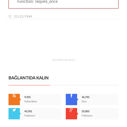
Function: require_once
25/12/1969
ADVERTISEMENT
BAĞLANTIDA KALIN
9,455
56,743
Subscribers
Fans
43,501
35,003
Followers
Followers