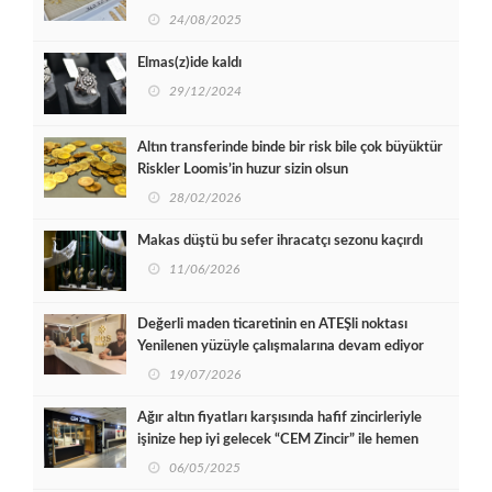
24/08/2025
Elmas(z)ide kaldı
29/12/2024
Altın transferinde binde bir risk bile çok büyüktür
Riskler Loomis’in huzur sizin olsun
28/02/2026
Makas düştü bu sefer ihracatçı sezonu kaçırdı
11/06/2026
Değerli maden ticaretinin en ATEŞli noktası
Yenilenen yüzüyle çalışmalarına devam ediyor
19/07/2026
Ağır altın fiyatları karşısında hafif zincirleriyle
işinize hep iyi gelecek “CEM Zincir” ile hemen
gelecek
06/05/2025