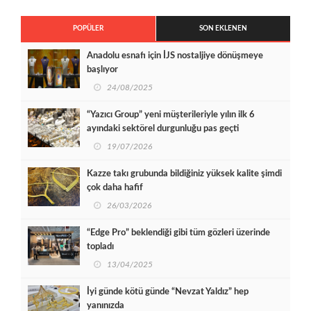
POPÜLER
SON EKLENEN
Anadolu esnafı için İJS nostaljiye dönüşmeye
başlıyor
24/08/2025
“Yazıcı Group” yeni müşterileriyle yılın ilk 6
ayındaki sektörel durgunluğu pas geçti
19/07/2026
Kazze takı grubunda bildiğiniz yüksek kalite şimdi
çok daha hafif
26/03/2026
“Edge Pro” beklendiği gibi tüm gözleri üzerinde
topladı
13/04/2025
İyi günde kötü günde “Nevzat Yaldız” hep
yanınızda