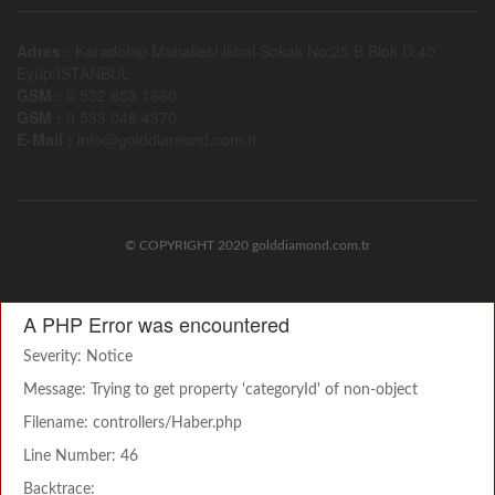
Adres :
Karadolap Mahallesi İkbal Sokak No:25 B Blok D:40
Eyüp/İSTANBUL
GSM :
0 532 653 1660
GSM :
0 533 048 4370
E-Mail :
info@golddiamond.com.tr
© COPYRIGHT 2020 golddiamond.com.tr
A PHP Error was encountered
Severity: Notice
Message: Trying to get property 'categoryId' of non-object
Filename: controllers/Haber.php
Line Number: 46
Backtrace: