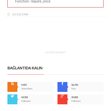
Function: require_once
25/12/1969
ADVERTISEMENT
BAĞLANTIDA KALIN
9,455
56,743
Subscribers
Fans
43,501
35,003
Followers
Followers