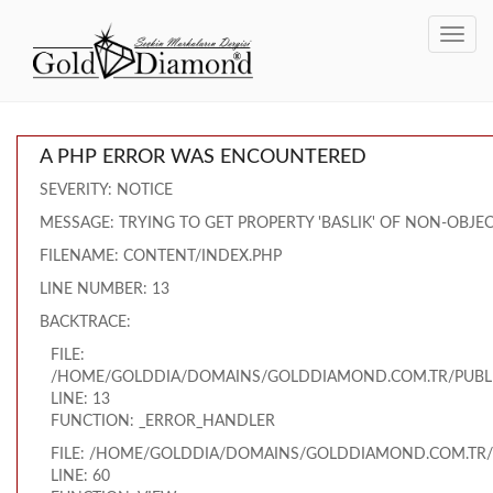
Toggl
navig
A PHP ERROR WAS ENCOUNTERED
SEVERITY: NOTICE
MESSAGE: TRYING TO GET PROPERTY 'BASLIK' OF NON-OBJE
FILENAME: CONTENT/INDEX.PHP
LINE NUMBER: 13
BACKTRACE:
FILE:
/HOME/GOLDDIA/DOMAINS/GOLDDIAMOND.COM.TR/PUBLI
LINE: 13
FUNCTION: _ERROR_HANDLER
FILE: /HOME/GOLDDIA/DOMAINS/GOLDDIAMOND.COM.TR/
LINE: 60