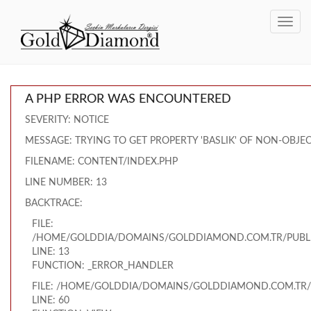
Toggl
navig
A PHP ERROR WAS ENCOUNTERED
SEVERITY: NOTICE
MESSAGE: TRYING TO GET PROPERTY 'BASLIK' OF NON-OBJE
FILENAME: CONTENT/INDEX.PHP
LINE NUMBER: 13
BACKTRACE:
FILE:
/HOME/GOLDDIA/DOMAINS/GOLDDIAMOND.COM.TR/PUBLI
LINE: 13
FUNCTION: _ERROR_HANDLER
FILE: /HOME/GOLDDIA/DOMAINS/GOLDDIAMOND.COM.TR/
LINE: 60