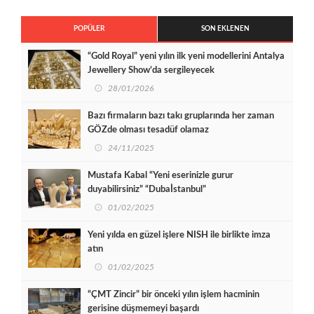
POPÜLER
SON EKLENEN
“Gold Royal” yeni yılın ilk yeni modellerini Antalya
Jewellery Show’da sergileyecek
28/01/2026
Bazı firmaların bazı takı gruplarında her zaman
GÖZde olması tesadüf olamaz
24/11/2025
Mustafa Kabal “Yeni eserinizle gurur
duyabilirsiniz” “Dubaİstanbul”
01/02/2025
Yeni yılda en güzel işlere NISH ile birlikte imza
atın
01/02/2025
“ÇMT Zincir” bir önceki yılın işlem hacminin
gerisine düşmemeyi başardı