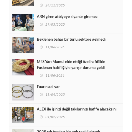
24/11/2025
ARN giren atölyeye siyanür giremez
29/03/2025
Beklenen bahar bir türlü sektöre gelmedi
11/06/2026
MES Yarı Mamul elde ettiği özel hafiflikle
Fusionun hafifliğiyle yarışır duruma geldi
11/06/2026
Fuarın adı var
13/04/2025
ALEX ile işinizi değil takılarınızı hafife alacaksını
01/02/2025