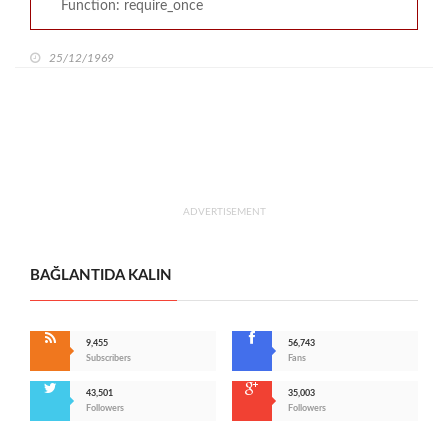
Function: require_once
25/12/1969
ADVERTISEMENT
BAĞLANTIDA KALIN
9,455
56,743
Subscribers
Fans
43,501
35,003
Followers
Followers