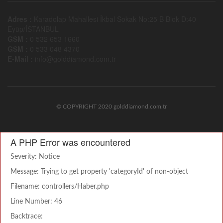
Adres :
Karadolap Mahallesi İkbal Sokak No:25 B Blok D:40
Eyüp/İSTANBUL
GSM :
0 532 653 1660
GSM :
0 533 048 4370
E-Mail :
info@golddiamond.com.tr
© COPYRIGHT 2020 golddiamond.com.tr
A PHP Error was encountered
Severity: Notice
Message: Trying to get property 'categoryId' of non-object
Filename: controllers/Haber.php
Line Number: 46
Backtrace: