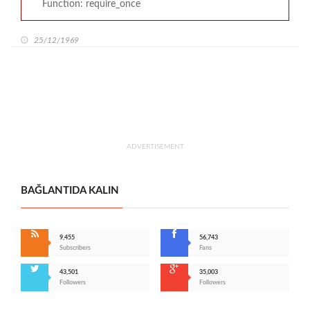
Function: require_once
25/12/1969
ADVERTISEMENT
BAĞLANTIDA KALIN
9,455
56,743
Subscribers
Fans
43,501
35,003
Followers
Followers