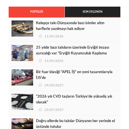
POPÜLER
SON EKLENEN
Kelepçe takı Dünyasında bazı isimler altın
harflerle yazılmayı hak ediyor
11/05/2026
25 yıldır bazı takıların üzerinde Eryiğit imzası
ayrıcalığı var “Eryiğit Kuyumculuk Kaplama
Çeyrek asrı geride bırakıyor”
11/05/2026
Bir fuar klasiği “APEL İŞ” en yeni tasarımlarıyla
İJS’de
29/03/2025
“2026 yılı CVD taşların Türkiye’de yükseliş yılı
olacak”
22/07/2025
Doğru ellerde bu takılar Dünyanın her yerinde el
üstünde tutulur