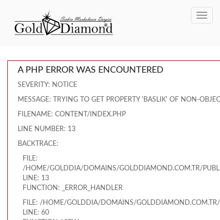
Toggl
navig
A PHP ERROR WAS ENCOUNTERED
SEVERITY: NOTICE
MESSAGE: TRYING TO GET PROPERTY 'BASLIK' OF NON-OBJE
FILENAME: CONTENT/INDEX.PHP
LINE NUMBER: 13
BACKTRACE:
FILE:
/HOME/GOLDDIA/DOMAINS/GOLDDIAMOND.COM.TR/PUBLI
LINE: 13
FUNCTION: _ERROR_HANDLER
FILE: /HOME/GOLDDIA/DOMAINS/GOLDDIAMOND.COM.TR/
LINE: 60