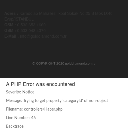
Adres :
Karadolap Mahallesi İkbal Sokak No:25 B Blok D:40
Eyüp/İSTANBUL
GSM :
0 532 653 1660
GSM :
0 533 048 4370
E-Mail :
info@golddiamond.com.tr
© COPYRIGHT 2020 golddiamond.com.tr
A PHP Error was encountered
Severity: Notice
Message: Trying to get property 'categoryId' of non-object
Filename: controllers/Haber.php
Line Number: 46
Backtrace: