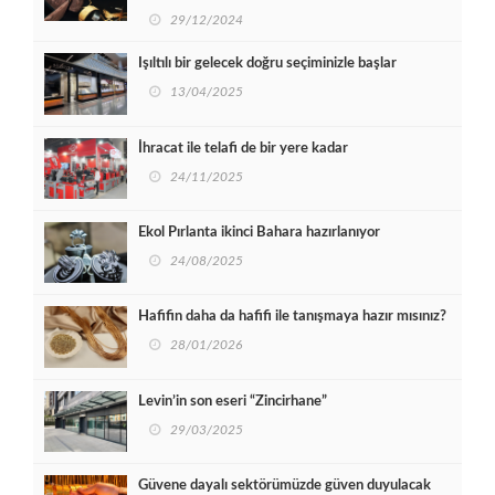
29/12/2024
Işıltılı bir gelecek doğru seçiminizle başlar
13/04/2025
İhracat ile telafi de bir yere kadar
24/11/2025
Ekol Pırlanta ikinci Bahara hazırlanıyor
24/08/2025
Hafifin daha da hafifi ile tanışmaya hazır mısınız?
28/01/2026
Levin’in son eseri “Zincirhane”
29/03/2025
Güvene dayalı sektörümüzde güven duyulacak