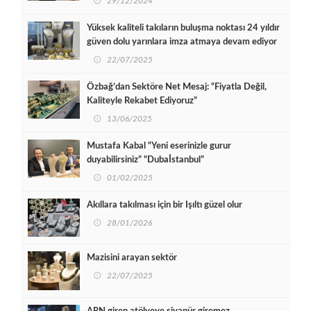
29/12/2024
Yüksek kaliteli takıların buluşma noktası 24 yıldır
güven dolu yarınlara imza atmaya devam ediyor
22/07/2025
Özbağ’dan Sektöre Net Mesaj: “Fiyatla Değil,
Kaliteyle Rekabet Ediyoruz”
13/06/2025
Mustafa Kabal “Yeni eserinizle gurur
duyabilirsiniz” “Dubaİstanbul”
01/02/2025
Akıllara takılması için bir Işıltı güzel olur
28/01/2026
Mazisini arayan sektör
22/07/2025