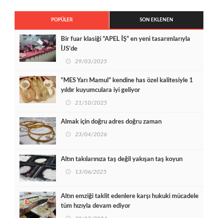
POPÜLER
SON EKLENEN
Bir fuar klasiği “APEL İŞ” en yeni tasarımlarıyla
İJS’de
29/03/2025
“MES Yarı Mamul” kendine has özel kalitesiyle 1
yıldır kuyumculara iyi geliyor
21/10/2025
Almak için doğru adres doğru zaman
23/04/2026
Altın takılarınıza taş değil yakışan taş koyun
13/06/2025
Altın emziği taklit edenlere karşı hukuki mücadele
tüm hızıyla devam ediyor