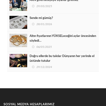
ARN giren atölyeye siyanür giremez
29/03/2025
Sende mi gümüş?
28/01/2026
Altın fiyatlarının YÜKSELeceğini aylar öncesinden
söyledi…
06/05/2025
Doğru ellerde bu takılar Dünyanın her yerinde el
üstünde tutulur
29/12/2024
SOSYAL MEDYA HESAPLARIMIZ