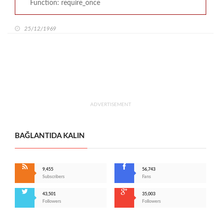
Function: require_once
25/12/1969
ADVERTISEMENT
BAĞLANTIDA KALIN
9,455
56,743
Subscribers
Fans
43,501
35,003
Followers
Followers