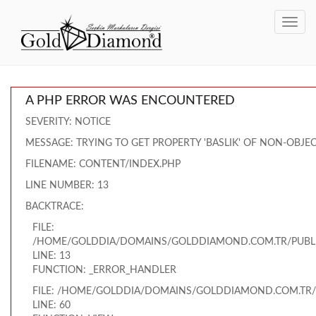
Toggl
navig
A PHP ERROR WAS ENCOUNTERED
SEVERITY: NOTICE
MESSAGE: TRYING TO GET PROPERTY 'BASLIK' OF NON-OBJE
FILENAME: CONTENT/INDEX.PHP
LINE NUMBER: 13
BACKTRACE:
FILE:
/HOME/GOLDDIA/DOMAINS/GOLDDIAMOND.COM.TR/PUBLI
LINE: 13
FUNCTION: _ERROR_HANDLER
FILE: /HOME/GOLDDIA/DOMAINS/GOLDDIAMOND.COM.TR/
LINE: 60