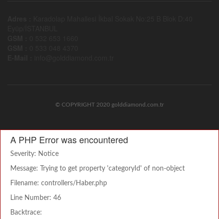
Adres :
Karadolap Mahallesi İkbal Sokak No:25 B Blok D:40
Eyüp/İSTANBUL
GSM :
0 532 653 1660
GSM :
0 533 048 4370
E-Mail :
info@golddiamond.com.tr
© COPYRIGHT 2020 golddiamond.com.tr
A PHP Error was encountered
Severity: Notice
Message: Trying to get property 'categoryId' of non-object
Filename: controllers/Haber.php
Line Number: 46
Backtrace: