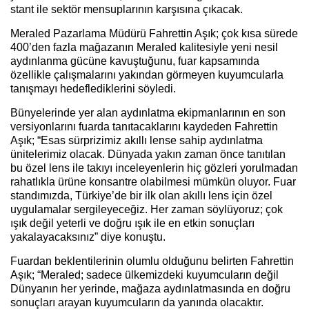
stant ile sektör mensuplarının karşısına çıkacak.
Meraled Pazarlama Müdürü Fahrettin Aşık; çok kısa sürede
400’den fazla mağazanın Meraled kalitesiyle yeni nesil
aydınlanma gücüne kavuştuğunu, fuar kapsamında
özellikle çalışmalarını yakından görmeyen kuyumcularla
tanışmayı hedeflediklerini söyledi.
Bünyelerinde yer alan aydınlatma ekipmanlarının en son
versiyonlarını fuarda tanıtacaklarını kaydeden Fahrettin
Aşık; “Esas sürprizimiz akıllı lense sahip aydınlatma
ünitelerimiz olacak. Dünyada yakın zaman önce tanıtılan
bu özel lens ile takıyı inceleyenlerin hiç gözleri yorulmadan
rahatlıkla ürüne konsantre olabilmesi mümkün oluyor. Fuar
standımızda, Türkiye’de bir ilk olan akıllı lens için özel
uygulamalar sergileyeceğiz. Her zaman söylüyoruz; çok
ışık değil yeterli ve doğru ışık ile en etkin sonuçları
yakalayacaksınız” diye konuştu.
Fuardan beklentilerinin olumlu olduğunu belirten Fahrettin
Aşık; “Meraled; sadece ülkemizdeki kuyumcuların değil
Dünyanın her yerinde, mağaza aydınlatmasında en doğru
sonuçları arayan kuyumcuların da yanında olacaktır.