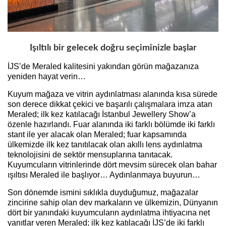
Işıltılı bir gelecek doğru seçiminizle başlar
İJS’de Meraled kalitesini yakından görün mağazanıza
yeniden hayat verin…
Kuyum mağaza ve vitrin aydınlatması alanında kısa sürede
son derece dikkat çekici ve başarılı çalışmalara imza atan
Meraled; ilk kez katılacağı İstanbul Jewellery Show’a
özenle hazırlandı. Fuar alanında iki farklı bölümde iki farklı
stant ile yer alacak olan Meraled; fuar kapsamında
ülkemizde ilk kez tanıtılacak olan akıllı lens aydınlatma
teknolojisini de sektör mensuplarına tanıtacak.
Kuyumcuların vitrinlerinde dört mevsim sürecek olan bahar
ışıltısı Meraled ile başlıyor… Aydınlanmaya buyurun…
Son dönemde ismini sıklıkla duyduğumuz, mağazalar
zincirine sahip olan dev markaların ve ülkemizin, Dünyanın
dört bir yanındaki kuyumcuların aydınlatma ihtiyacına net
yanıtlar veren Meraled; ilk kez katılacağı İJS’de iki farklı