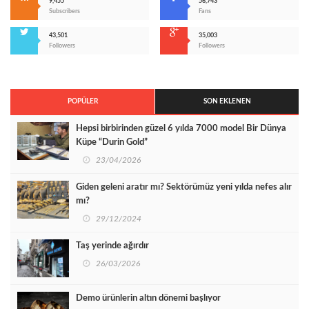
9,455
56,743
Subscribers
Fans
43,501
35,003
Followers
Followers
POPÜLER
SON EKLENEN
Hepsi birbirinden güzel 6 yılda 7000 model Bir Dünya
Küpe “Durin Gold”
23/04/2026
Giden geleni aratır mı? Sektörümüz yeni yılda nefes alır
mı?
29/12/2024
Taş yerinde ağırdır
26/03/2026
Demo ürünlerin altın dönemi başlıyor