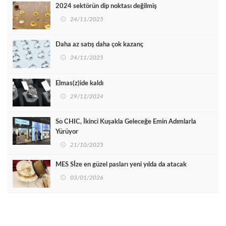
2024 sektörün dip noktası değilmiş
24/11/2025
Daha az satış daha çok kazanç
24/11/2025
Elmas(z)ide kaldı
29/12/2024
So CHIC, İkinci Kuşakla Geleceğe Emin Adımlarla
Yürüyor
21/10/2025
MES Sİze en güzel pasları yeni yılda da atacak
03/01/2026