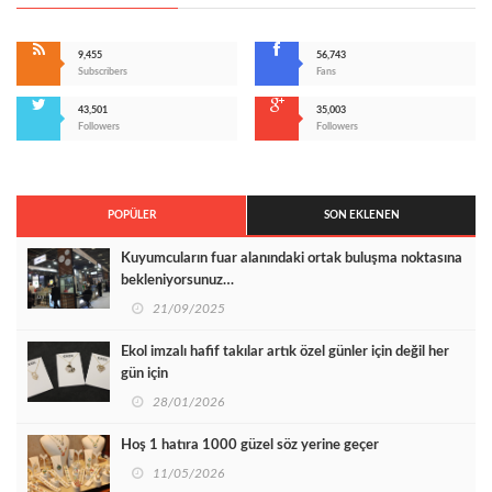
9,455
56,743
Subscribers
Fans
43,501
35,003
Followers
Followers
POPÜLER
SON EKLENEN
Kuyumcuların fuar alanındaki ortak buluşma noktasına
bekleniyorsunuz…
21/09/2025
Ekol imzalı hafif takılar artık özel günler için değil her
gün için
28/01/2026
Hoş 1 hatıra 1000 güzel söz yerine geçer
11/05/2026