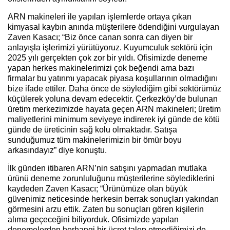
ARN makineleri ile yapılan işlemlerde ortaya çıkan
kimyasal kaybın anında müşterilere ödendiğini vurgulayan
Zaven Kasacı; “Biz önce canan sonra can diyen bir
anlayışla işlerimizi yürütüyoruz. Kuyumculuk sektörü için
2025 yılı gerçekten çok zor bir yıldı. Ofisimizde deneme
yapan herkes makinelerimizi çok beğendi ama bazı
firmalar bu yatırımı yapacak piyasa koşullarının olmadığını
bize ifade ettiler. Daha önce de söylediğim gibi sektörümüz
küçülerek yoluna devam edecektir. Çerkezköy’de bulunan
üretim merkezimizde hayata geçen ARN makineleri; üretim
maliyetlerini minimum seviyeye indirerek iyi günde de kötü
günde de üreticinin sağ kolu olmaktadır. Satışa
sunduğumuz tüm makinelerimizin bir ömür boyu
arkasındayız” diye konuştu.
İlk günden itibaren ARN’nin satışını yapmadan mutlaka
ürünü deneme zorunluluğunu müşterilerine söylediklerini
kaydeden Zaven Kasacı; “Ürünümüze olan büyük
güvenimiz neticesinde herkesin berrak sonuçları yakından
görmesini arzu ettik. Zaten bu sonuçları gören kişilerin
alıma geçeceğini biliyorduk. Ofisimizde yapılan
denemelerden herhangi bir ücret talep etmediğimizi de