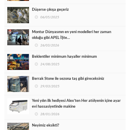
Düşerse çıkışa geçeriz
06/05/2025
Montur Dünyasının en yeni modelleri her zaman
olduğu gibi APEL İŞte…
26/03/2026
Beklentiler minimum hayaller minimum
24/08/2025
Berrak Stone ile sezona taş gibi gireceksiniz
29/03/2025
Yeni yılın ilk hediyesi Alex’ten Her atölyenin içine ayar
evi hassasiyetinde makine
28/01/2026
Neyimiz eksikti?