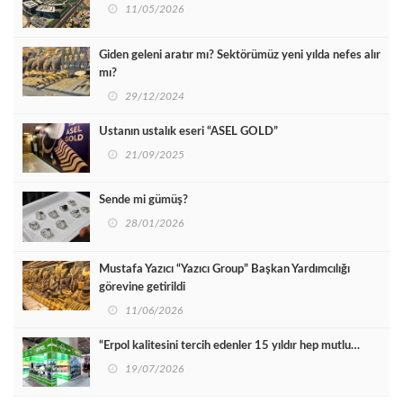
11/05/2026
Giden geleni aratır mı? Sektörümüz yeni yılda nefes alır
mı?
29/12/2024
Ustanın ustalık eseri “ASEL GOLD”
21/09/2025
Sende mi gümüş?
28/01/2026
Mustafa Yazıcı “Yazıcı Group” Başkan Yardımcılığı
görevine getirildi
11/06/2026
“Erpol kalitesini tercih edenler 15 yıldır hep mutlu…
19/07/2026