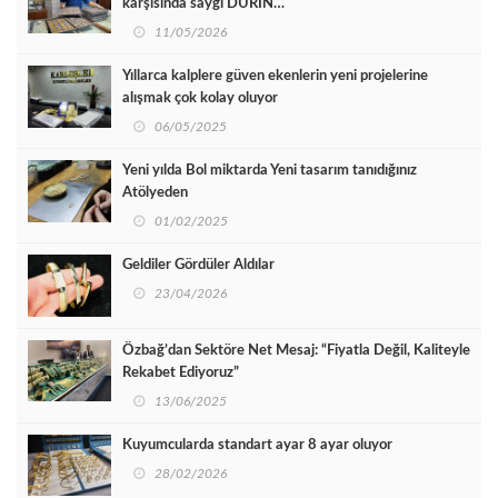
karşısında saygı DURİN…
11/05/2026
Yıllarca kalplere güven ekenlerin yeni projelerine
alışmak çok kolay oluyor
06/05/2025
Yeni yılda Bol miktarda Yeni tasarım tanıdığınız
Atölyeden
01/02/2025
Geldiler Gördüler Aldılar
23/04/2026
Özbağ’dan Sektöre Net Mesaj: “Fiyatla Değil, Kaliteyle
Rekabet Ediyoruz”
13/06/2025
Kuyumcularda standart ayar 8 ayar oluyor
28/02/2026