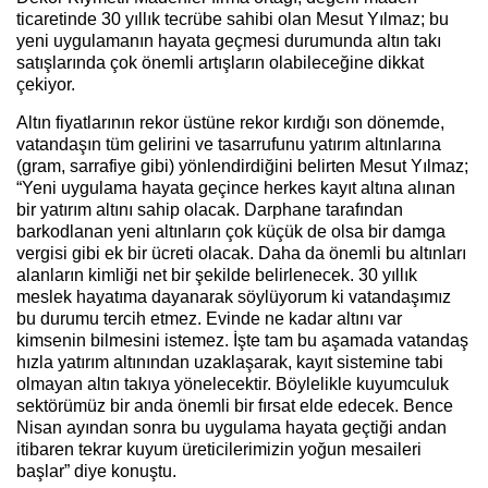
ticaretinde 30 yıllık tecrübe sahibi olan Mesut Yılmaz; bu
yeni uygulamanın hayata geçmesi durumunda altın takı
satışlarında çok önemli artışların olabileceğine dikkat
çekiyor.
Altın fiyatlarının rekor üstüne rekor kırdığı son dönemde,
vatandaşın tüm gelirini ve tasarrufunu yatırım altınlarına
(gram, sarrafiye gibi) yönlendirdiğini belirten Mesut Yılmaz;
“Yeni uygulama hayata geçince herkes kayıt altına alınan
bir yatırım altını sahip olacak. Darphane tarafından
barkodlanan yeni altınların çok küçük de olsa bir damga
vergisi gibi ek bir ücreti olacak. Daha da önemli bu altınları
alanların kimliği net bir şekilde belirlenecek. 30 yıllık
meslek hayatıma dayanarak söylüyorum ki vatandaşımız
bu durumu tercih etmez. Evinde ne kadar altını var
kimsenin bilmesini istemez. İşte tam bu aşamada vatandaş
hızla yatırım altınından uzaklaşarak, kayıt sistemine tabi
olmayan altın takıya yönelecektir. Böylelikle kuyumculuk
sektörümüz bir anda önemli bir fırsat elde edecek. Bence
Nisan ayından sonra bu uygulama hayata geçtiği andan
itibaren tekrar kuyum üreticilerimizin yoğun mesaileri
başlar” diye konuştu.