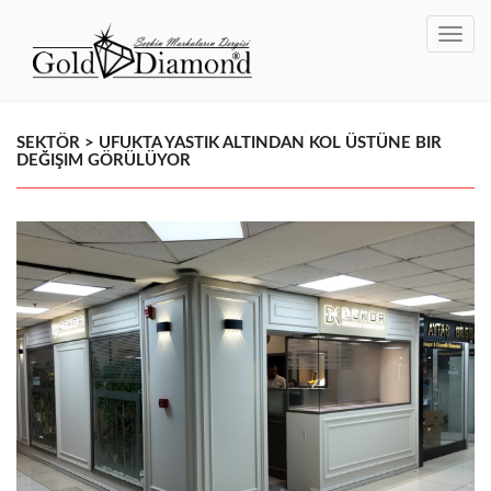
Toggl
navig
SEKTÖR > UFUKTA YASTIK ALTINDAN KOL ÜSTÜNE BIR
DEĞIŞIM GÖRÜLÜYOR