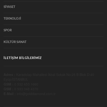
SİYASET
TEKNOLOJİ
SPOR
KÜLTÜR SANAT
İLETİŞİM BİLGİLERİMİZ
Adres :
Karadolap Mahallesi İkbal Sokak No:25 B Blok D:40
Eyüp/İSTANBUL
GSM :
0 532 653 1660
GSM :
0 533 048 4370
E-Mail :
info@golddiamond.com.tr