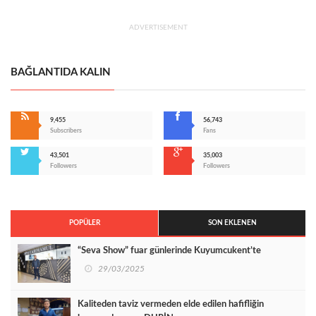
ADVERTISEMENT
BAĞLANTIDA KALIN
9,455
56,743
Subscribers
Fans
43,501
35,003
Followers
Followers
POPÜLER
SON EKLENEN
“Seva Show” fuar günlerinde Kuyumcukent’te
29/03/2025
Kaliteden taviz vermeden elde edilen hafifliğin